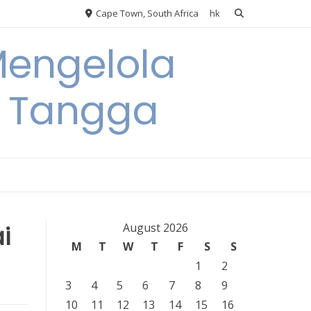
Cape Town, South Africa
hk
Mengelola
 Tangga
i
August 2026
M
T
W
T
F
S
S
1
2
3
4
5
6
7
8
9
10
11
12
13
14
15
16