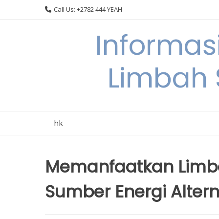
Skip
Call Us: +2782 444 YEAH
to
content
Informas
Limbah
hk
Memanfaatkan Limb
Sumber Energi Alterna