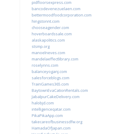
pidfloorsexpress.com
bancodevenezuelaen.com
bettermoodfoodcorporation.com
hingstonnt.com
chooseagender.com
hoverboardssale.com
alaskapolitics.com
stsmp.org
manoelneves.com
mandelaeffectlibrary.com
roselynns.com
balanceyoganj.com
salesforceblogs.com
TrainGames365.com
BaytownEvaCationRentals.com
JabalpurCakeDelivery.com
halobjd.com
intelligenceqatar.com
PikaPikaApp.com
takecareofbusinessdfw.org
HamadaOfJapan.com