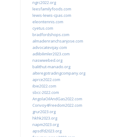
ngrc2022.org
leesfamilyfoods.com
lewis-lewis-cpas.com
eleontennis.com
cyetus.com
bradfordshops.com
almadenranchsanjose.com
advocatevijay.com
adlibilimler2023.com
naswwebed.org
balithut-manado.org
alteregotradingcompany.org
aprce2022.com
ibie2022.com
sbcc-2022.com
AngolaOilAndGas2022.com
Convoy4Freedom2022.com
grur2023.org
hkhk2023.org
napm2023.org
apsdfd2023.org