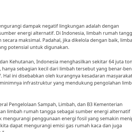
mengurangi dampak negatif lingkungan adalah dengan
mber energi alternatif. Di Indonesia, limbah rumah tang
 secara maksimal. Padahal, jika dikelola dengan baik, limb
ng potensial untuk digunakan.
an Kehutanan, Indonesia menghasilkan sekitar 64 juta to
hanya sebagian kecil dari limbah tersebut yang benar-ben
f. Hal ini disebabkan oleh kurangnya kesadaran masyaraka
a minimnya infrastruktur yang mendukung pengolahan lim
ral Pengelolaan Sampah, Limbah, dan B3 Kementerian
n limbah rumah tangga sebagai sumber energi alternatif
 mengurangi penggunaan energi fosil yang semakin menip
ita dapat mengurangi emisi gas rumah kaca dan juga