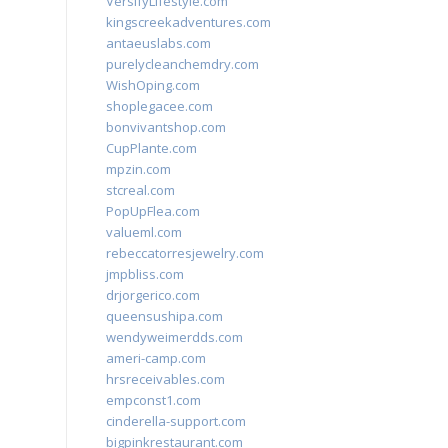
VersifyLifestyle.com
kingscreekadventures.com
antaeuslabs.com
purelycleanchemdry.com
WishOping.com
shoplegacee.com
bonvivantshop.com
CupPlante.com
mpzin.com
stcreal.com
PopUpFlea.com
valueml.com
rebeccatorresjewelry.com
jmpbliss.com
drjorgerico.com
queensushipa.com
wendyweimerdds.com
ameri-camp.com
hrsreceivables.com
empconst1.com
cinderella-support.com
bigpinkrestaurant.com