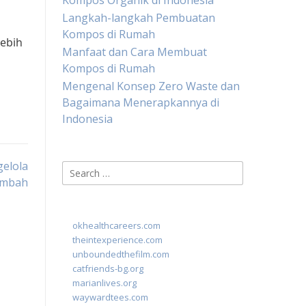
Kompos Organik di Indonesia
Langkah-langkah Pembuatan
Kompos di Rumah
lebih
Manfaat dan Cara Membuat
Kompos di Rumah
Mengenal Konsep Zero Waste dan
Bagaimana Menerapkannya di
Indonesia
elola
Search
imbah
for:
okhealthcareers.com
theintexperience.com
unboundedthefilm.com
catfriends-bg.org
marianlives.org
waywardtees.com