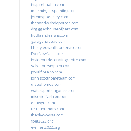
inspirehuahin.com
memmingerspainting.com
jeremypbeasley.com
thesandwichdepotcos.com
drgiggleshouseofpain.com
hotflashdesigns.com
garagenadeau.com
lifestylechauffeurservice.com
EverNewNails.com
insideoutdecoratingcentre.com
salvatoresinpoint.com
jovialfloralco.com
johnlscotthometeam.com
u-seehomes.com
watersportslagonissi.com
mischieffashion.com
eduwyre.com
retro-interiors.com
theblvd-boise.com
fpet2023.org
e-smart2022.org