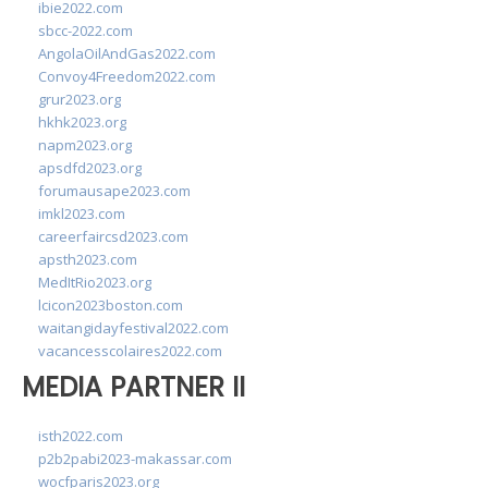
ibie2022.com
sbcc-2022.com
AngolaOilAndGas2022.com
Convoy4Freedom2022.com
grur2023.org
hkhk2023.org
napm2023.org
apsdfd2023.org
forumausape2023.com
imkl2023.com
careerfaircsd2023.com
apsth2023.com
MedItRio2023.org
lcicon2023boston.com
waitangidayfestival2022.com
vacancesscolaires2022.com
MEDIA PARTNER II
isth2022.com
p2b2pabi2023-makassar.com
wocfparis2023.org