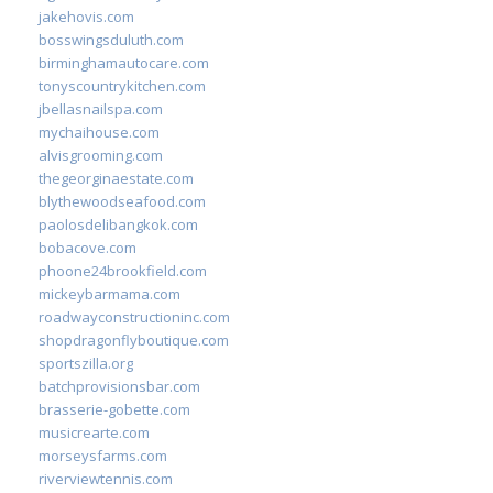
jakehovis.com
bosswingsduluth.com
birminghamautocare.com
tonyscountrykitchen.com
jbellasnailspa.com
mychaihouse.com
alvisgrooming.com
thegeorginaestate.com
blythewoodseafood.com
paolosdelibangkok.com
bobacove.com
phoone24brookfield.com
mickeybarmama.com
roadwayconstructioninc.com
shopdragonflyboutique.com
sportszilla.org
batchprovisionsbar.com
brasserie-gobette.com
musicrearte.com
morseysfarms.com
riverviewtennis.com