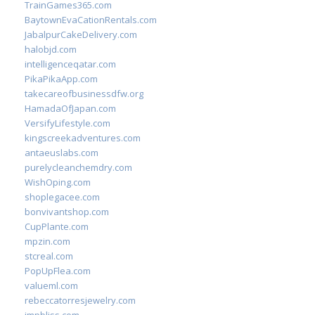
TrainGames365.com
BaytownEvaCationRentals.com
JabalpurCakeDelivery.com
halobjd.com
intelligenceqatar.com
PikaPikaApp.com
takecareofbusinessdfw.org
HamadaOfJapan.com
VersifyLifestyle.com
kingscreekadventures.com
antaeuslabs.com
purelycleanchemdry.com
WishOping.com
shoplegacee.com
bonvivantshop.com
CupPlante.com
mpzin.com
stcreal.com
PopUpFlea.com
valueml.com
rebeccatorresjewelry.com