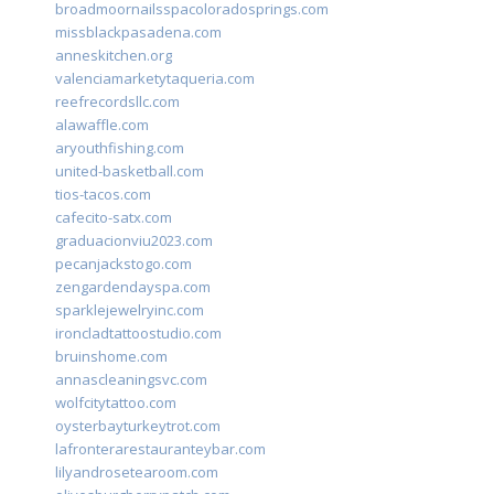
broadmoornailsspacoloradosprings.com
missblackpasadena.com
anneskitchen.org
valenciamarketytaqueria.com
reefrecordsllc.com
alawaffle.com
aryouthfishing.com
united-basketball.com
tios-tacos.com
cafecito-satx.com
graduacionviu2023.com
pecanjackstogo.com
zengardendayspa.com
sparklejewelryinc.com
ironcladtattoostudio.com
bruinshome.com
annascleaningsvc.com
wolfcitytattoo.com
oysterbayturkeytrot.com
lafronterarestauranteybar.com
lilyandrosetearoom.com