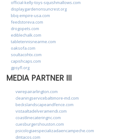
official-kelly-toys-squishmallows.com
displaygardenonsuncrest.org
bbq-empire-usa.com
feedstoreva.com
drogopets.com
ediblechalk.com
tabletennisnearme.com
oaksofa.com
soultacohtx.com
capishcaps.com
gpsyfl.org
MEDIA PARTNER III
vwrepairarlington.com
cleaningservicebaltimore-md.com
beckslandscapeandfence.com
vistaaltadelveramendi.com
coastlinecateringnc.com
cuesburgershouston.com
psicologiaespecializadaencampeche.com
dmtacos.com