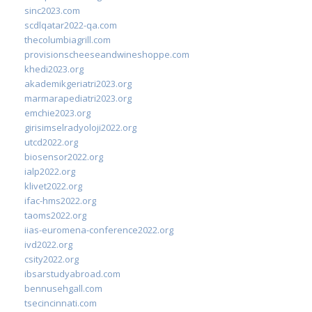
sinc2023.com
scdlqatar2022-qa.com
thecolumbiagrill.com
provisionscheeseandwineshoppe.com
khedi2023.org
akademikgeriatri2023.org
marmarapediatri2023.org
emchie2023.org
girisimselradyoloji2022.org
utcd2022.org
biosensor2022.org
ialp2022.org
klivet2022.org
ifac-hms2022.org
taoms2022.org
iias-euromena-conference2022.org
ivd2022.org
csity2022.org
ibsarstudyabroad.com
bennusehgall.com
tsecincinnati.com