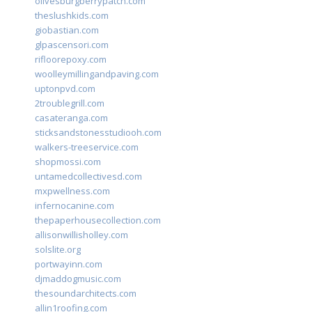
olivesburgberrypatch.com
theslushkids.com
giobastian.com
glpascensori.com
rifloorepoxy.com
woolleymillingandpaving.com
uptonpvd.com
2troublegrill.com
casateranga.com
sticksandstonesstudiooh.com
walkers-treeservice.com
shopmossi.com
untamedcollectivesd.com
mxpwellness.com
infernocanine.com
thepaperhousecollection.com
allisonwillisholley.com
solslite.org
portwayinn.com
djmaddogmusic.com
thesoundarchitects.com
allin1roofing.com