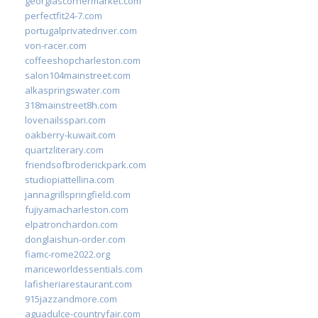
georgiascornermarket.com
perfectfit24-7.com
portugalprivatedriver.com
von-racer.com
coffeeshopcharleston.com
salon104mainstreet.com
alkaspringswater.com
318mainstreet8h.com
lovenailsspari.com
oakberry-kuwait.com
quartzliterary.com
friendsofbroderickpark.com
studiopiattellina.com
jannagrillspringfield.com
fujiyamacharleston.com
elpatronchardon.com
donglaishun-order.com
fiamc-rome2022.org
mariceworldessentials.com
lafisheriarestaurant.com
915jazzandmore.com
aguadulce-countryfair.com