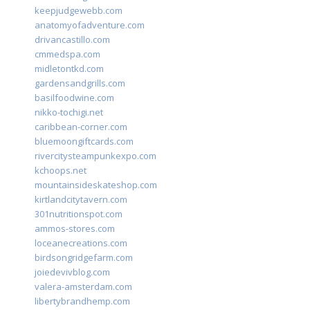
keepjudgewebb.com
anatomyofadventure.com
drivancastillo.com
cmmedspa.com
midletontkd.com
gardensandgrills.com
basilfoodwine.com
nikko-tochigi.net
caribbean-corner.com
bluemoongiftcards.com
rivercitysteampunkexpo.com
kchoops.net
mountainsideskateshop.com
kirtlandcitytavern.com
301nutritionspot.com
ammos-stores.com
loceanecreations.com
birdsongridgefarm.com
joiedevivblog.com
valera-amsterdam.com
libertybrandhemp.com