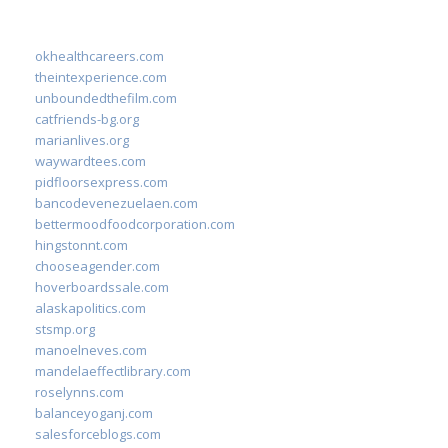
okhealthcareers.com
theintexperience.com
unboundedthefilm.com
catfriends-bg.org
marianlives.org
waywardtees.com
pidfloorsexpress.com
bancodevenezuelaen.com
bettermoodfoodcorporation.com
hingstonnt.com
chooseagender.com
hoverboardssale.com
alaskapolitics.com
stsmp.org
manoelneves.com
mandelaeffectlibrary.com
roselynns.com
balanceyoganj.com
salesforceblogs.com