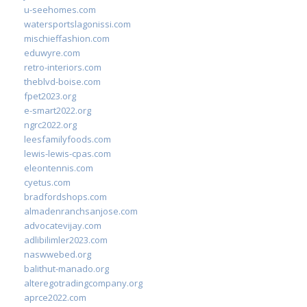
u-seehomes.com
watersportslagonissi.com
mischieffashion.com
eduwyre.com
retro-interiors.com
theblvd-boise.com
fpet2023.org
e-smart2022.org
ngrc2022.org
leesfamilyfoods.com
lewis-lewis-cpas.com
eleontennis.com
cyetus.com
bradfordshops.com
almadenranchsanjose.com
advocatevijay.com
adlibilimler2023.com
naswwebed.org
balithut-manado.org
alteregotradingcompany.org
aprce2022.com