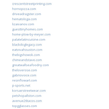
crescentstreetprinting.com
hornopizza.com
driveadragster.com
hematologa.com
lizaivanov.com
guesttinyhomes.com
home-plow-by-meyer.com
palatelatincuisine.com
blackdoglegacy.com
eatvivahouston.com
thebigshowok.com
chimeandstave.com
greatwallseafoodny.com
theloverose.com
gabriovoice.com
resinflowart.com
p-sports.net
korsairstreetwear.com
petshopallston.com
avenue26tacos.com
topgglasses.com