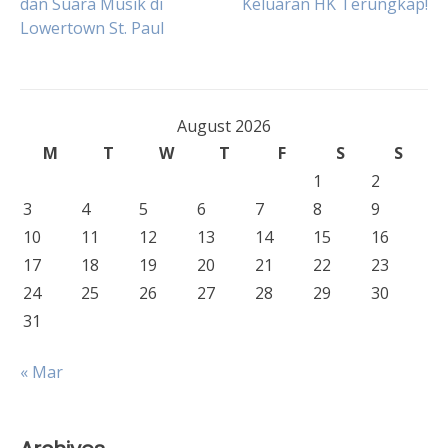
dan Suara Musik di
Keluaran HK Terungkap!
navigation
Lowertown St. Paul
August 2026
M
T
W
T
F
S
S
1
2
3
4
5
6
7
8
9
10
11
12
13
14
15
16
17
18
19
20
21
22
23
24
25
26
27
28
29
30
31
« Mar