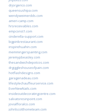
jmpbliss.com
drjorgerico.com
queensushipa.com
wendyweimerdds.com
ameri-camp.com
hrsreceivables.com
empconst1.com
cinderella-support.com
bigpinkrestaurant.com
inspirehuahin.com
memmingerspainting.com
jeremypbeasley.com
thesandwichdepotcos.com
drgiggleshouseofpain.com
hotflashdesigns.com
garagenadeau.com
lifestylechauffeurservice.com
EverNewNails.com
insideoutdecoratingcentre.com
salvatoresinpoint.com
jovialfloralco.com
johnlscotthometeam.com