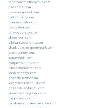
roderconstructiongroup.com
plazabatai.com
hawkscayresort.com
hellonquads.com
diarioanimales.com
decogaleri.com
unavozparadios.com
shoes-vert.com
elbotanicopanama.com
shadyoaksrockportrvpark.com
jccoinlaundry.com
kautorepair.com
marjaeswinebar.com
elmazatlanclinton.com
ideacoffeenyc.com
odieschillicothe.com
lacantinitagalesburg.com
pizzadeliverybristol.com
greenstarsmogcheck.com
happypawspl.com
callahansautoservicecenter.com