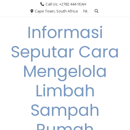
Skip
Call Us: +2782 444 YEAH
to
Cape Town, South Africa
hk
content
Informasi
Seputar Cara
Mengelola
Limbah
Sampah
Rumah