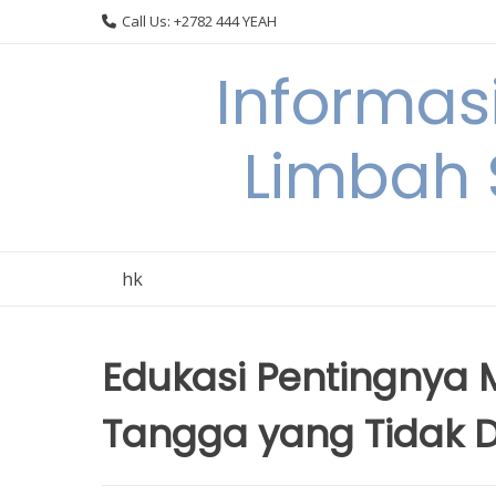
Skip
Call Us: +2782 444 YEAH
to
content
Informas
Limbah
hk
Edukasi Pentingnya
Tangga yang Tidak D