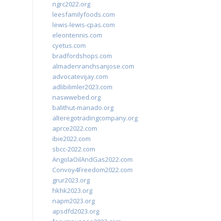
ngrc2022.org
leesfamilyfoods.com
lewis-lewis-cpas.com
eleontennis.com
cyetus.com
bradfordshops.com
almadenranchsanjose.com
advocatevijay.com
adlibilimler2023.com
naswwebed.org
balithut-manado.org
alteregotradingcompany.org
aprce2022.com
ibie2022.com
sbcc-2022.com
AngolaOilAndGas2022.com
Convoy4Freedom2022.com
grur2023.org
hkhk2023.org
napm2023.org
apsdfd2023.org