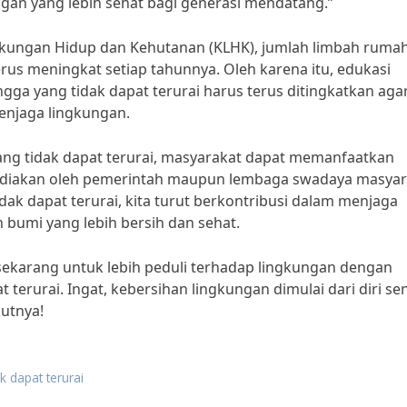
gan yang lebih sehat bagi generasi mendatang.”
ngkungan Hidup dan Kehutanan (KLHK), jumlah limbah ruma
erus meningkat setiap tahunnya. Oleh karena itu, edukasi
ga yang tidak dapat terurai harus terus ditingkatkan aga
enjaga lingkungan.
ng tidak dapat terurai, masyarakat dapat memanfaatkan
ediakan oleh pemerintah maupun lembaga swadaya masyar
k dapat terurai, kita turut berkontribusi dalam menjaga
bumi yang lebih bersih dan sehat.
i sekarang untuk lebih peduli terhadap lingkungan dengan
erurai. Ingat, kebersihan lingkungan dimulai dari diri sen
kutnya!
 dapat terurai