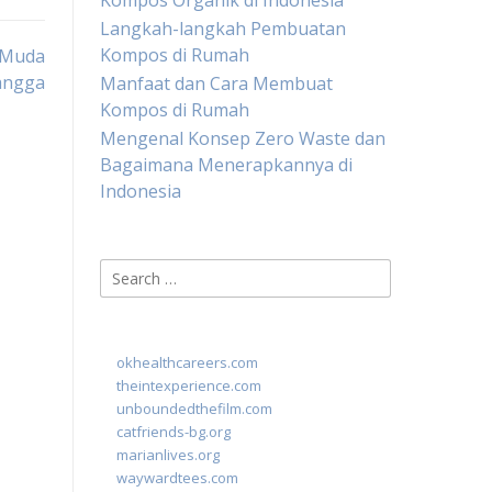
Kompos Organik di Indonesia
Langkah-langkah Pembuatan
Kompos di Rumah
 Muda
angga
Manfaat dan Cara Membuat
Kompos di Rumah
Mengenal Konsep Zero Waste dan
Bagaimana Menerapkannya di
Indonesia
Search
for:
okhealthcareers.com
theintexperience.com
unboundedthefilm.com
catfriends-bg.org
marianlives.org
waywardtees.com