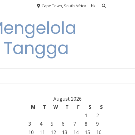
Cape Town, South Africa
hk
Mengelola
 Tangga
August 2026
M
T
W
T
F
S
S
1
2
3
4
5
6
7
8
9
10
11
12
13
14
15
16