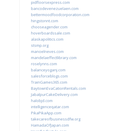
pidfloorsexpress.com
bancodevenezuelaen.com
bettermoodfoodcorporation.com
hingstonnt.com
chooseagender.com
hoverboardssale.com
alaskapolitics.com
stsmp.org
manoelneves.com
mandelaeffectlibrary.com
roselynns.com
balanceyoganj.com
salesforceblogs.com
TrainGames365.com
BaytownEvaCationRentals.com
JabalpurCakeDelivery.com
halobjd.com
intelligenceqatar.com
PikaPikaApp.com
takecareofbusinessdfw.org
HamadaOfJapan.com