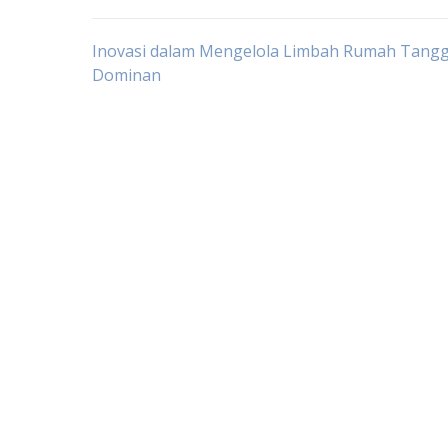
Post
Inovasi dalam Mengelola Limbah Rumah Tang
Dominan
navigation