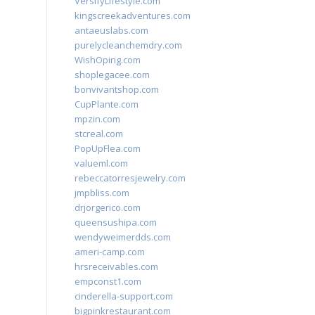
VersifyLifestyle.com
kingscreekadventures.com
antaeuslabs.com
purelycleanchemdry.com
WishOping.com
shoplegacee.com
bonvivantshop.com
CupPlante.com
mpzin.com
stcreal.com
PopUpFlea.com
valueml.com
rebeccatorresjewelry.com
jmpbliss.com
drjorgerico.com
queensushipa.com
wendyweimerdds.com
ameri-camp.com
hrsreceivables.com
empconst1.com
cinderella-support.com
bigpinkrestaurant.com