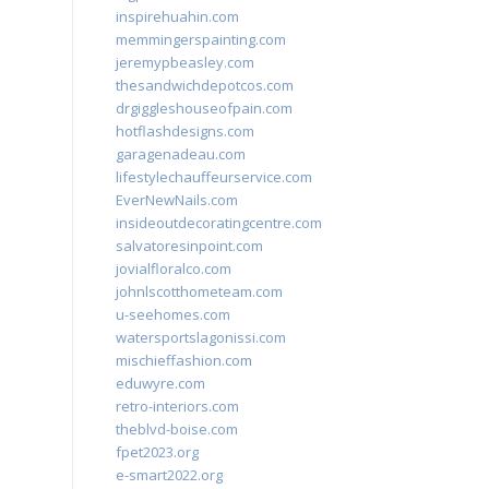
inspirehuahin.com
memmingerspainting.com
jeremypbeasley.com
thesandwichdepotcos.com
drgiggleshouseofpain.com
hotflashdesigns.com
garagenadeau.com
lifestylechauffeurservice.com
EverNewNails.com
insideoutdecoratingcentre.com
salvatoresinpoint.com
jovialfloralco.com
johnlscotthometeam.com
u-seehomes.com
watersportslagonissi.com
mischieffashion.com
eduwyre.com
retro-interiors.com
theblvd-boise.com
fpet2023.org
e-smart2022.org