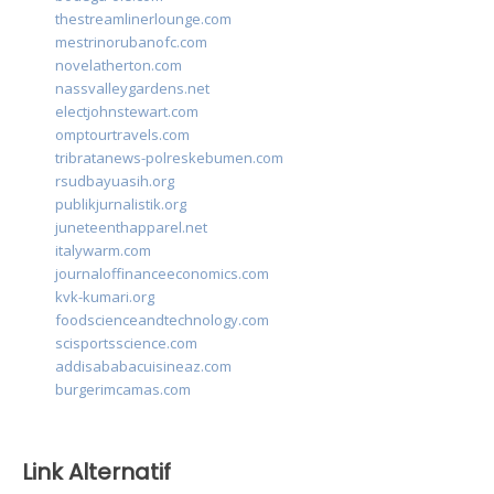
thestreamlinerlounge.com
mestrinorubanofc.com
novelatherton.com
nassvalleygardens.net
electjohnstewart.com
omptourtravels.com
tribratanews-polreskebumen.com
rsudbayuasih.org
publikjurnalistik.org
juneteenthapparel.net
italywarm.com
journaloffinanceeconomics.com
kvk-kumari.org
foodscienceandtechnology.com
scisportsscience.com
addisababacuisineaz.com
burgerimcamas.com
Link Alternatif