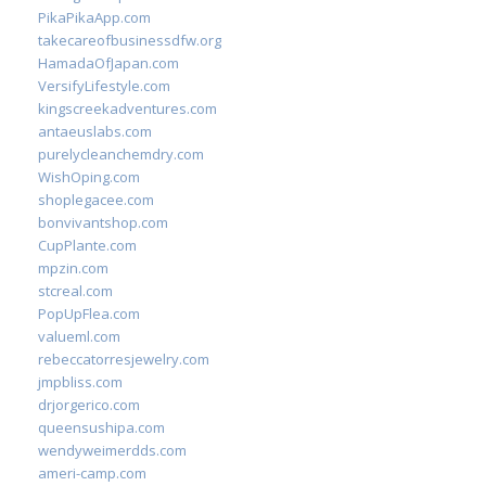
PikaPikaApp.com
takecareofbusinessdfw.org
HamadaOfJapan.com
VersifyLifestyle.com
kingscreekadventures.com
antaeuslabs.com
purelycleanchemdry.com
WishOping.com
shoplegacee.com
bonvivantshop.com
CupPlante.com
mpzin.com
stcreal.com
PopUpFlea.com
valueml.com
rebeccatorresjewelry.com
jmpbliss.com
drjorgerico.com
queensushipa.com
wendyweimerdds.com
ameri-camp.com