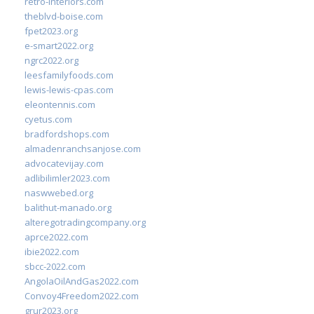
retro-interiors.com
theblvd-boise.com
fpet2023.org
e-smart2022.org
ngrc2022.org
leesfamilyfoods.com
lewis-lewis-cpas.com
eleontennis.com
cyetus.com
bradfordshops.com
almadenranchsanjose.com
advocatevijay.com
adlibilimler2023.com
naswwebed.org
balithut-manado.org
alteregotradingcompany.org
aprce2022.com
ibie2022.com
sbcc-2022.com
AngolaOilAndGas2022.com
Convoy4Freedom2022.com
grur2023.org