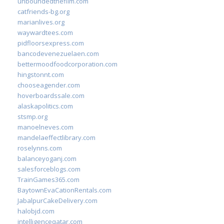
unboundedthefilm.com
catfriends-bg.org
marianlives.org
waywardtees.com
pidfloorsexpress.com
bancodevenezuelaen.com
bettermoodfoodcorporation.com
hingstonnt.com
chooseagender.com
hoverboardssale.com
alaskapolitics.com
stsmp.org
manoelneves.com
mandelaeffectlibrary.com
roselynns.com
balanceyoganj.com
salesforceblogs.com
TrainGames365.com
BaytownEvaCationRentals.com
JabalpurCakeDelivery.com
halobjd.com
intelligenceqatar.com