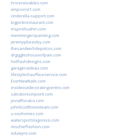
hrsreceivables.com
empconst1.com
cinderella-support.com
bigpinkrestaurant.com
inspirehuahin.com
memmingerspainting.com
jeremypbeasley.com
thesandwichdepotcos.com
drgiggleshouseofpain.com
hotflashdesigns.com
garagenadeau.com
lifestylechauffeurservice.com
EverNewNails.com
insideoutdecoratingcentre.com
salvatoresinpoint.com
jovialfloralco.com
johnlscotthometeam.com
u-seehomes.com
watersportslagonissi.com
mischieffashion.com
eduwyre.com