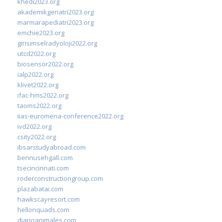
khedi2023.org
akademikgeriatri2023.org
marmarapediatri2023.org
emchie2023.org
girisimselradyoloji2022.org
utcd2022.org
biosensor2022.org
ialp2022.org
klivet2022.org
ifac-hms2022.org
taoms2022.org
iias-euromena-conference2022.org
ivd2022.org
csity2022.org
ibsarstudyabroad.com
bennusehgall.com
tsecincinnati.com
roderconstructiongroup.com
plazabatai.com
hawkscayresort.com
hellonquads.com
diarioanimales.com