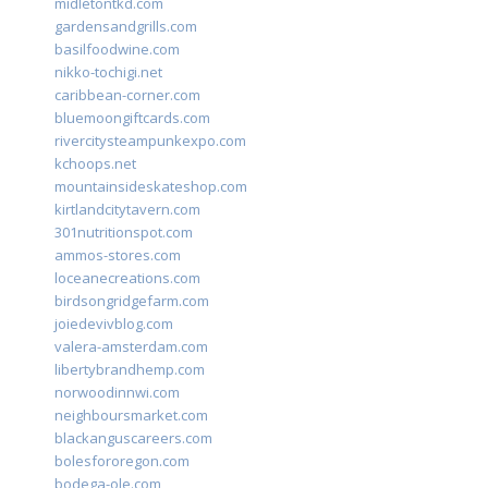
midletontkd.com
gardensandgrills.com
basilfoodwine.com
nikko-tochigi.net
caribbean-corner.com
bluemoongiftcards.com
rivercitysteampunkexpo.com
kchoops.net
mountainsideskateshop.com
kirtlandcitytavern.com
301nutritionspot.com
ammos-stores.com
loceanecreations.com
birdsongridgefarm.com
joiedevivblog.com
valera-amsterdam.com
libertybrandhemp.com
norwoodinnwi.com
neighboursmarket.com
blackanguscareers.com
bolesfororegon.com
bodega-ole.com