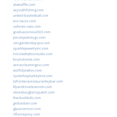
alawaffle.com
aryouthfishing.com
united-basketball.com
tios-tacos.com
cafecito-satx.com
graduacionviu2023.com
pecanjackstogo.com
zengardendayspa.com
sparklejewelryinc.com
ironcladtattoostudio.com
bruinshome.com
annascleaningsvc.com
wolfcitytattoo.com
oysterbayturkeytrot.com
lafronterarestauranteybar.com
lilyandrosetearoom.com
olivesburgberrypatch.com
theslushkids.com
giobastian.com
glpascensori.com
rifloorepoxy.com