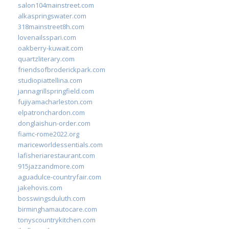
salon104mainstreet.com
alkaspringswater.com
318mainstreet8h.com
lovenailsspari.com
oakberry-kuwait.com
quartzliterary.com
friendsofbroderickpark.com
studiopiattellina.com
jannagrillspringfield.com
fujiyamacharleston.com
elpatronchardon.com
donglaishun-order.com
fiamc-rome2022.org
mariceworldessentials.com
lafisheriarestaurant.com
915jazzandmore.com
aguadulce-countryfair.com
jakehovis.com
bosswingsduluth.com
birminghamautocare.com
tonyscountrykitchen.com