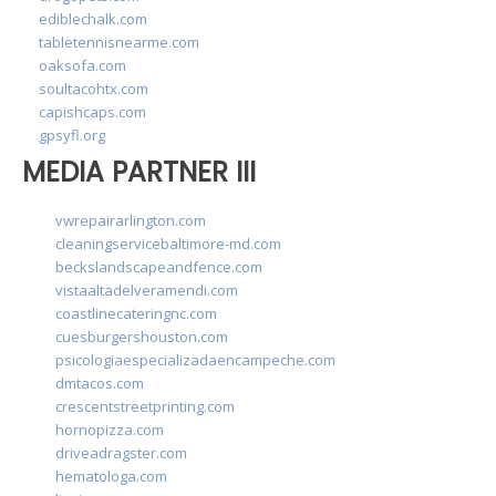
ediblechalk.com
tabletennisnearme.com
oaksofa.com
soultacohtx.com
capishcaps.com
gpsyfl.org
MEDIA PARTNER III
vwrepairarlington.com
cleaningservicebaltimore-md.com
beckslandscapeandfence.com
vistaaltadelveramendi.com
coastlinecateringnc.com
cuesburgershouston.com
psicologiaespecializadaencampeche.com
dmtacos.com
crescentstreetprinting.com
hornopizza.com
driveadragster.com
hematologa.com