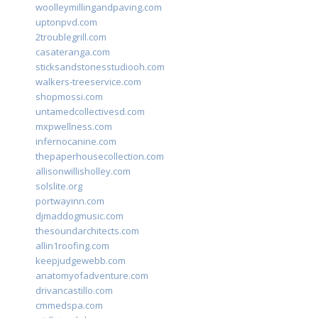
woolleymillingandpaving.com
uptonpvd.com
2troublegrill.com
casateranga.com
sticksandstonesstudiooh.com
walkers-treeservice.com
shopmossi.com
untamedcollectivesd.com
mxpwellness.com
infernocanine.com
thepaperhousecollection.com
allisonwillisholley.com
solslite.org
portwayinn.com
djmaddogmusic.com
thesoundarchitects.com
allin1roofing.com
keepjudgewebb.com
anatomyofadventure.com
drivancastillo.com
cmmedspa.com