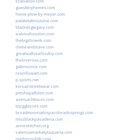
lizaivanov.com
guesttinyhomes.com
home-plow-by-meyer.com
palatelatincuisine.com
blackdoglegacy.com
eatvivahouston.com
thebigshowok.com
chimeandstave.com
greatwallseafoodny.com
theloverose.com
gabriovoice.com
resinflowart.com
p-sports.net
korsairstreetwear.com
petshopallston.com
avenue26tacos.com
topgglasses.com
broadmoornailsspacoloradosprings.com
missblackpasadena.com
anneskitchen.org
valenciamarketytaqueria.com
reefrecordsllc.com