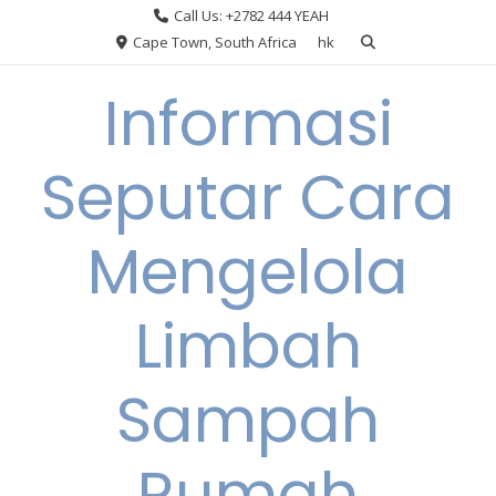
Skip
Call Us: +2782 444 YEAH
to
Cape Town, South Africa
hk
content
Informasi
Seputar Cara
Mengelola
Limbah
Sampah
Rumah