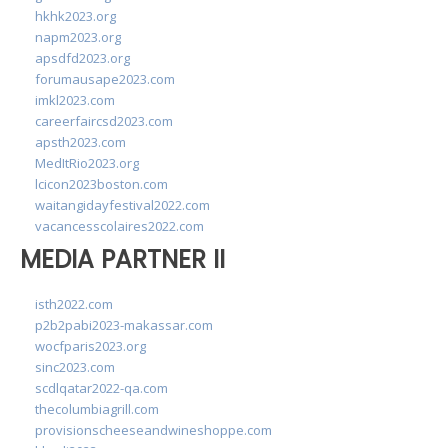
hkhk2023.org
napm2023.org
apsdfd2023.org
forumausape2023.com
imkl2023.com
careerfaircsd2023.com
apsth2023.com
MedItRio2023.org
lcicon2023boston.com
waitangidayfestival2022.com
vacancesscolaires2022.com
MEDIA PARTNER II
isth2022.com
p2b2pabi2023-makassar.com
wocfparis2023.org
sinc2023.com
scdlqatar2022-qa.com
thecolumbiagrill.com
provisionscheeseandwineshoppe.com