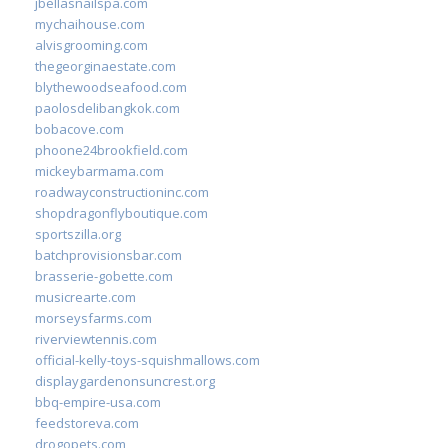
jbellasnailspa.com
mychaihouse.com
alvisgrooming.com
thegeorginaestate.com
blythewoodseafood.com
paolosdelibangkok.com
bobacove.com
phoone24brookfield.com
mickeybarmama.com
roadwayconstructioninc.com
shopdragonflyboutique.com
sportszilla.org
batchprovisionsbar.com
brasserie-gobette.com
musicrearte.com
morseysfarms.com
riverviewtennis.com
official-kelly-toys-squishmallows.com
displaygardenonsuncrest.org
bbq-empire-usa.com
feedstoreva.com
drogopets.com